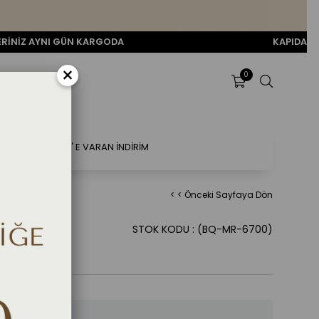
I GÜN KARGODA
KAPIDA ÖDEME SEÇEN
×
0
ÜR MAYO
%80' E VARAN İNDİRİM
< < Önceki Sayfaya Dön
ek - SİYAH
STOK KODU
(BQ-MR-6700)