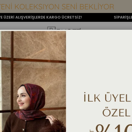
ŞVERİŞLERDE KARGO ÜCRETSİZ!
SİPARİŞLERİNİZ AYN
TULUM
ÜST GIYIM
ALT GIYIM
DIŞ GIYIM
AKSESUAR
TESETT
 SİYAH
Zema Plise Detay Göml