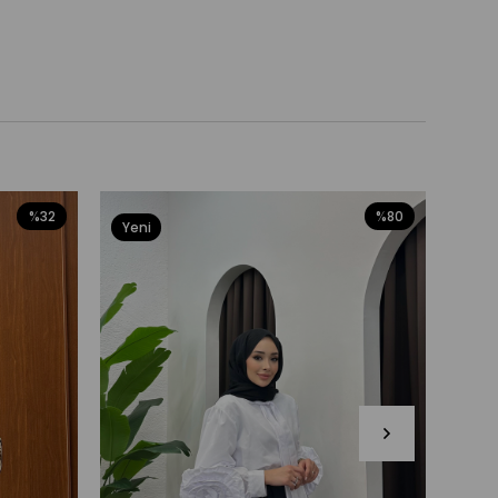
%32
%80
Yeni
Yeni
Ürün
Ürü