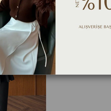
Ürü
TAVSIYE ET
YORUM