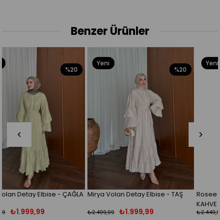
Benzer Ürünler
Yeni
Yeni
20
%20
%1
Ürün
Ürün
AĞLA
Mirya Volan Detay Elbise - TAŞ
Rosee Şal Detaylı Elbise - ACI
KAHVE
₺1.999,99
₺1.999,99
₺2.499,99
₺2.449,99