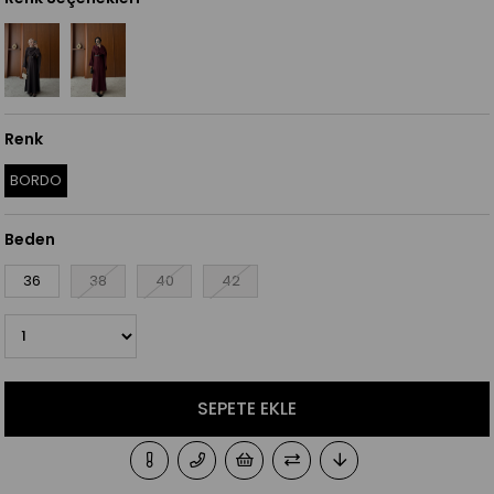
Renk
BORDO
Beden
36
38
40
42