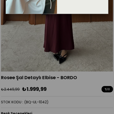
Rosee Şal Detaylı Elbise - BORDO
₺1.999,99
₺2.449,99
%
18
İndirim
STOK KODU
(BQ-UL-1042)
Renk Seçenekleri