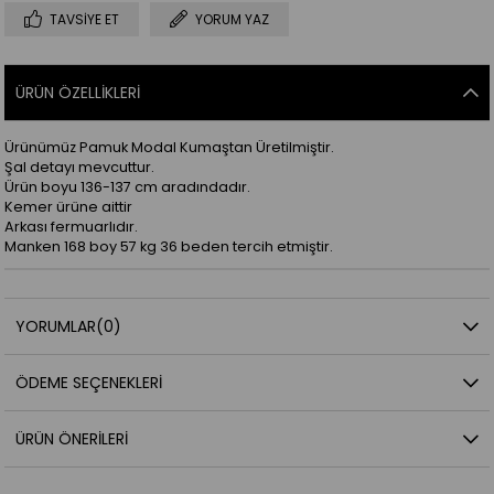
TAVSIYE ET
YORUM YAZ
ÜRÜN ÖZELLIKLERI
Ürünümüz Pamuk Modal Kumaştan Üretilmiştir.
Şal detayı mevcuttur.
Ürün boyu 136-137 cm aradındadır.
Kemer ürüne aittir
Arkası fermuarlıdır.
Manken 168 boy 57 kg 36 beden tercih etmiştir.
YORUMLAR
(0)
ÖDEME SEÇENEKLERI
ÜRÜN ÖNERILERI