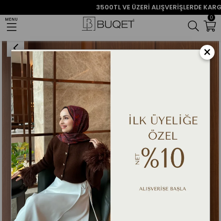
3500TL VE ÜZERİ ALIŞVERİŞLERDE KARGO Ü
0
MENU
Anasayfa
Üst Giyim
Gömlek
Gül Aksesuar Detay Gömlek - KAHVE
×