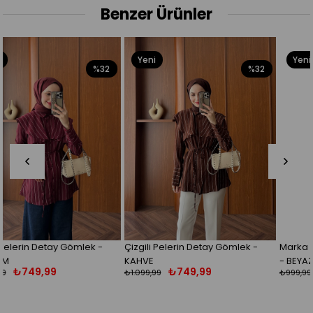
Benzer Ürünler
Yeni
Yeni
32
%32
%8
Ürün
Ürün
Çizgili Pelerin Detay Gömlek -
Marka Muadil Gül Detaylı Göm
KAHVE
- BEYAZ
₺749,99
₺199,99
₺1.099,99
₺999,99