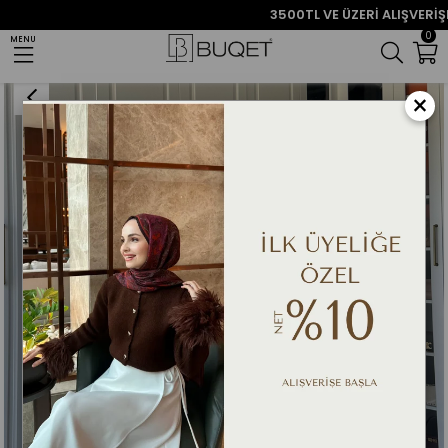
3500TL VE ÜZERİ ALIŞVERİŞLER
0
MENU
Anasayfa
Takım
Pantolonlu Takımlar
Diyane Pantolon Takım - EKRU
×