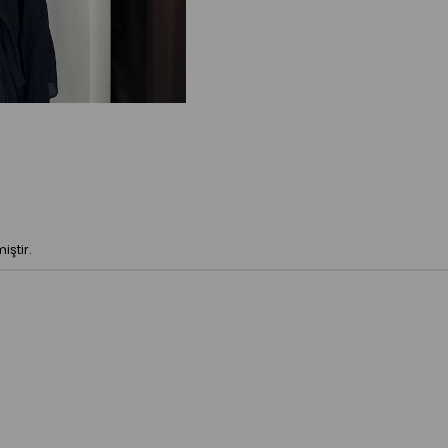
ştir.