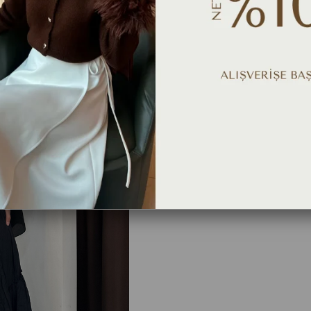
Ürü
TAVSIYE ET
YORUM