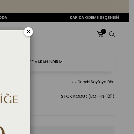
KAPIDA ÖDEME SEÇENEĞİ
×
0
ÜR MAYO
%80' E VARAN İNDİRİM
< < Önceki Sayfaya Dön
YAH
STOK KODU
(BQ-HN-1211)