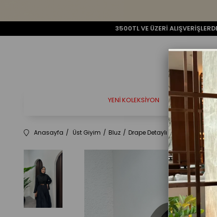
3500TL VE ÜZERİ ALIŞVERİŞLERDE KARGO ÜC
YENI KOLEKSIYON
ELBISE
TAKIM
Anasayfa
Üst Giyim
Bluz
Drape Detaylı Bluz - SİYAH