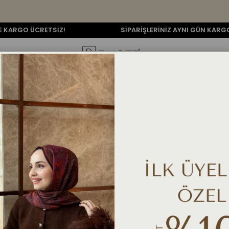
RETSİZ!
SİPARİŞLERİNİZ AYNI GÜN KARGODA
TULUM
ÜST GIYIM
ALT GIYIM
DIŞ GIYIM
AKSESUAR
TESETT
Drape Detaylı Bluz - Sİ